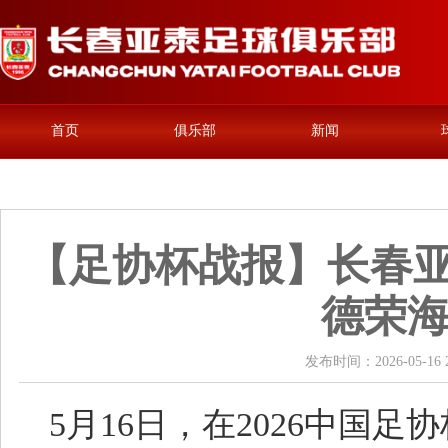
首页
俱乐部
新闻
俱乐部简介
动态
一
球队主场
赛事
吉祥物
公告
【足协杯战报】长春
德荣海
发布时间：2026-05
5月16日，在2026中国