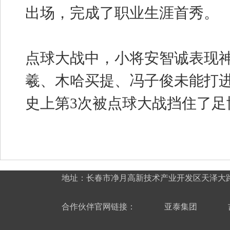
出场，完成了职业生涯首秀。
点球大战中，小将安智诚表现
羲、木哈买提、冯子俊未能打
史上第3次被点球大战挡住了足
地址：长春市净月高新技术产业开发区天泽大路3
合作伙伴官网链接：
亚泰集团